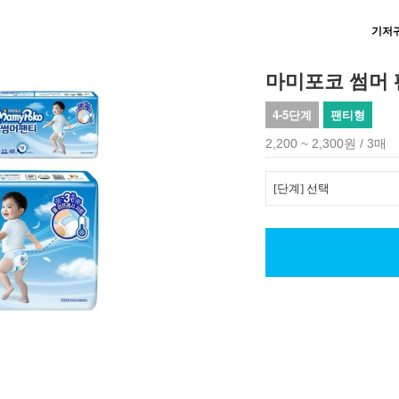
기저
마미포코 썸머
4-5단계
팬티형
2,200 ~ 2,300원 / 3매