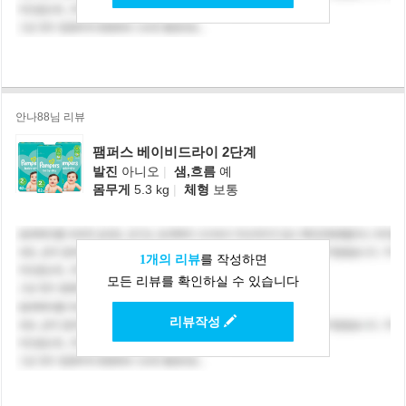
안나88님 리뷰
팸퍼스 베이비드라이 2단계
발진
아니오
|
샘,흐름
예
몸무게
5.3 kg
|
체형
보통
1개의 리뷰
를 작성하면
모든 리뷰를 확인하실 수 있습니다
리뷰작성