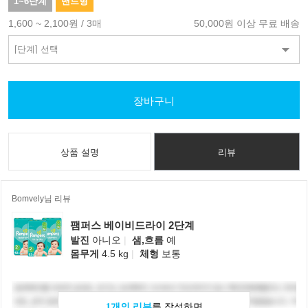
1~6단계
밴드형
1,600 ~ 2,100원 / 3매
50,000원 이상 무료 배송
장바구니
상품 설명
리뷰
Bomvely님 리뷰
팸퍼스 베이비드라이 2단계
발진
아니오
|
샘,흐름
예
몸무게
4.5 kg
|
체형
보통
1개의 리뷰
를 작성하면