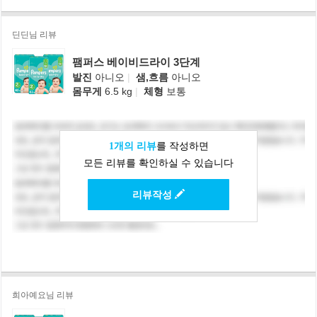
딘딘님 리뷰
팸퍼스 베이비드라이 3단계
발진
아니오
|
샘,흐름
아니오
몸무게
6.5 kg
|
체형
보통
1개의 리뷰
를 작성하면
모든 리뷰를 확인하실 수 있습니다
리뷰작성
희아예요님 리뷰