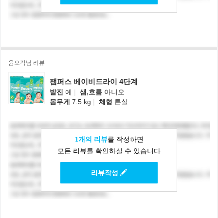
윰오칵님 리뷰
팸퍼스 베이비드라이 4단계
발진
예
|
샘,흐름
아니오
몸무게
7.5 kg
|
체형
튼실
1개의 리뷰
를 작성하면
모든 리뷰를 확인하실 수 있습니다
리뷰작성