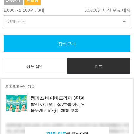
1~6단계
밴드형
1,600 ~ 2,100원 / 3매
50,000원 이상 무료 배송
장바구니
상품 설명
리뷰
오오오오옹님 리뷰
팸퍼스 베이비드라이 3단계
발진
아니오
|
샘,흐름
아니오
몸무게
5.5 kg
|
체형
보통
1개의 리뷰
를 작성하면