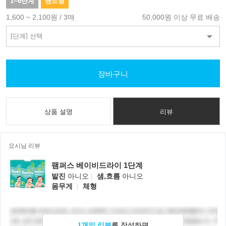
1~6단계
밴드형
1,600 ~ 2,100원 / 3매
50,000원 이상 무료 배송
장바구니
상품 설명
리뷰
요시님 리뷰
팸퍼스 베이비드라이 1단계
발진
아니오
|
샘,흐름
아니오
몸무게
|
체형
1개의 리뷰
를 작성하면