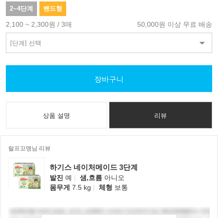
2~4단계
밴드형
2,100 ~ 2,300원 / 3매
50,000원 이상 무료 배송
장바구니
상품 설명
리뷰
랄프꼬맹님 리뷰
하기스 네이처메이드 3단계
발진
예
|
샘,흐름
아니오
몸무게
7.5 kg
|
체형
보통