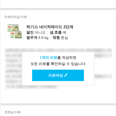
띠로리리님 리뷰
하기스 네이처메이드 2단계
발진
아니오
|
샘,흐름
예
몸무게
6.8 kg
|
체형
튼실
1개의 리뷰
를 작성하면
모든 리뷰를 확인하실 수 있습니다
리뷰작성
센센님 리뷰