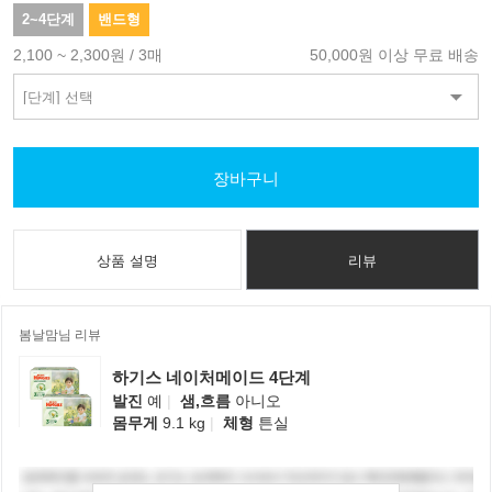
2~4단계
밴드형
2,100 ~ 2,300원 / 3매
50,000원 이상 무료 배송
장바구니
상품 설명
리뷰
봄날맘님 리뷰
하기스 네이처메이드 4단계
발진
예
|
샘,흐름
아니오
몸무게
9.1 kg
|
체형
튼실