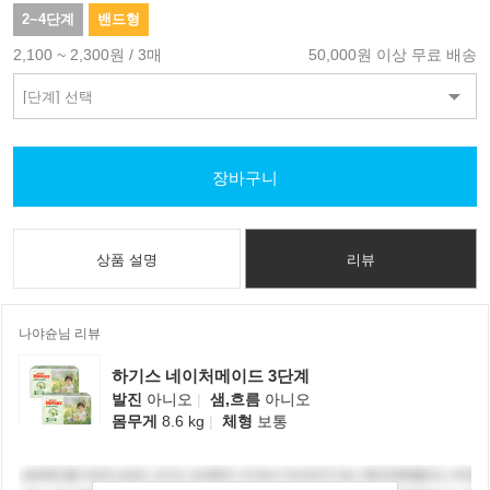
2~4단계
밴드형
2,100 ~ 2,300원 / 3매
50,000원 이상 무료 배송
장바구니
상품 설명
리뷰
나야슌님 리뷰
하기스 네이처메이드 3단계
발진
아니오
|
샘,흐름
아니오
몸무게
8.6 kg
|
체형
보통