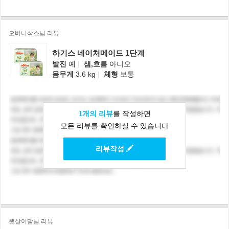
오버니삭스님 리뷰
하기스 네이처메이드 1단계
발진
예
|
샘,흐름
아니오
몸무게
3.6 kg
|
체형
보통
1개의 리뷰
를 작성하면
모든 리뷰를 확인하실 수 있습니다
리뷰작성
햇살이맘님 리뷰