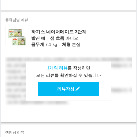
쥬쥬님님 리뷰
하기스 네이처메이드 3단계
발진
예
|
샘,흐름
아니오
몸무게
7.1 kg
|
체형
튼실
1개의 리뷰
를 작성하면
모든 리뷰를 확인하실 수 있습니다
리뷰작성
잼맘님 리뷰