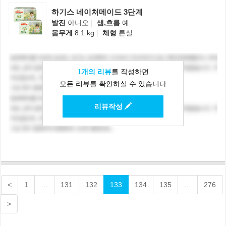
하기스 네이처메이드 3단계
발진
아니오
|
샘,흐름
예
몸무게
8.1 kg
|
체형
튼실
1개의 리뷰
를 작성하면
모든 리뷰를 확인하실 수 있습니다
리뷰작성
<
1
…
131
132
133
134
135
…
276
>