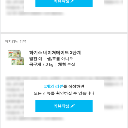
리뷰작성
아지캉님 리뷰
하기스 네이처메이드 3단계
발진
예
|
샘,흐름
아니오
몸무게
7.0 kg
|
체형
튼실
1개의 리뷰
를 작성하면
모든 리뷰를 확인하실 수 있습니다
리뷰작성