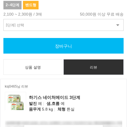
2~4단계
밴드형
2,100 ~ 2,300원 / 3매
50,000원 이상 무료 배송
장바구니
상품 설명
리뷰
ksj0465님 리뷰
하기스 네이처메이드 3단계
발진
예
|
샘,흐름
예
몸무게
5.8 kg
|
체형
튼실