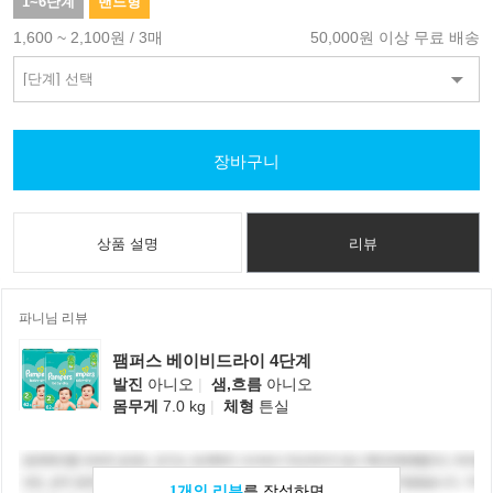
1~6단계
밴드형
1,600 ~ 2,100원 / 3매
50,000원 이상 무료 배송
장바구니
상품 설명
리뷰
파니님 리뷰
팸퍼스 베이비드라이 4단계
발진
아니오
|
샘,흐름
아니오
몸무게
7.0 kg
|
체형
튼실
1개의 리뷰
를 작성하면