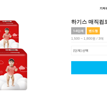
기저
하기스 매직컴
1-4단계
밴드형
1,500 ~ 1,800원 / 3매