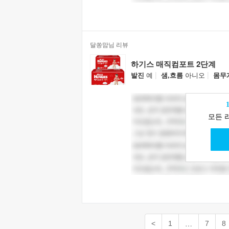
달쏭맘님 리뷰
하기스 매직컴포트 2단계
|
|
발진
예
샘,흐름
아니오
몸무
모든 
…
<
1
7
8