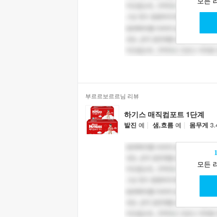
모든 
부르르보르르님 리뷰
하기스 매직컴포트 1단계
|
|
발진
예
샘,흐름
예
몸무게
3.
모든 