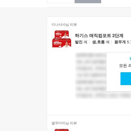
이나샤샤님 리뷰
하기스 매직컴포트 2단계
|
|
발진
예
샘,흐름
예
몸무게
5.
모든 
열무미미님 리뷰