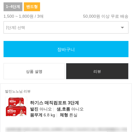
1~4단계
밴드형
1,500 ~ 1,800원 / 3매
50,000원 이상 무료 배송
장바구니
상품 설명
리뷰
발진노노님 리뷰
하기스 매직컴포트 3단계
발진
아니오
|
샘,흐름
아니오
몸무게
6.8 kg
|
체형
튼실