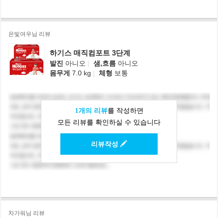
은빛여우님 리뷰
하기스 매직컴포트 3단계
발진
아니오
|
샘,흐름
아니오
몸무게
7.0 kg
|
체형
보통
1개의 리뷰
를 작성하면
모든 리뷰를 확인하실 수 있습니다
리뷰작성
차가워님 리뷰