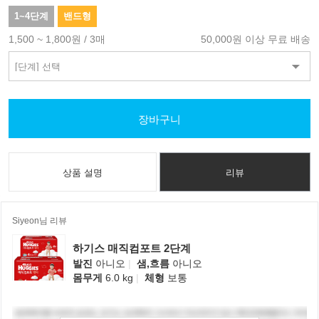
1~4단계
밴드형
1,500 ~ 1,800원 / 3매
50,000원 이상 무료 배송
장바구니
상품 설명
리뷰
Siyeon님 리뷰
하기스 매직컴포트 2단계
발진
아니오
|
샘,흐름
아니오
몸무게
6.0 kg
|
체형
보통