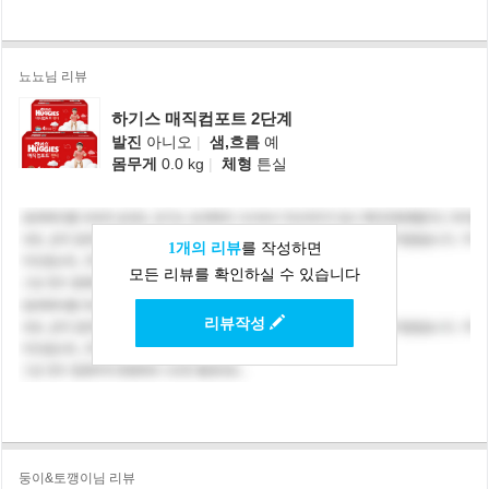
뇨뇨님 리뷰
하기스 매직컴포트 2단계
발진
아니오
|
샘,흐름
예
몸무게
0.0 kg
|
체형
튼실
1개의 리뷰
를 작성하면
모든 리뷰를 확인하실 수 있습니다
리뷰작성
둥이&토깽이님 리뷰