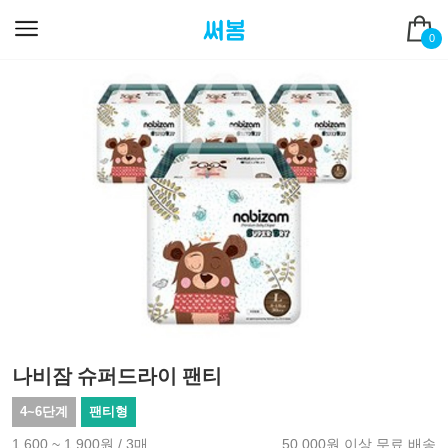
0
나비잠 슈퍼드라이 팬티
4~6단계
팬티형
1,600 ~ 1,900원 / 3매
50,000원 이상 무료 배송