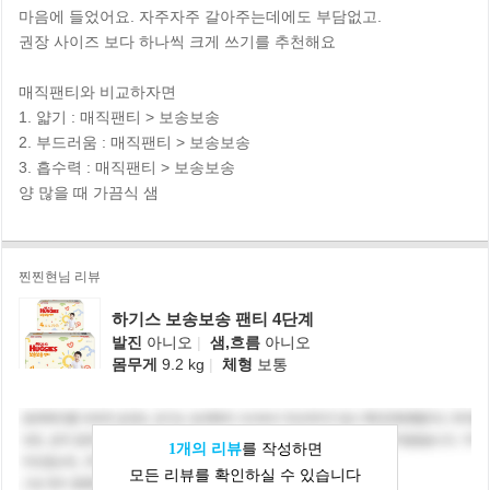
마음에 들었어요. 자주자주 갈아주는데에도 부담없고.
권장 사이즈 보다 하나씩 크게 쓰기를 추천해요
매직팬티와 비교하자면
1. 얇기 : 매직팬티 > 보송보송
2. 부드러움 : 매직팬티 > 보송보송
3. 흡수력 : 매직팬티 > 보송보송
양 많을 때 가끔식 샘
찐찐현님 리뷰
하기스 보송보송 팬티 4단계
발진
아니오
|
샘,흐름
아니오
몸무게
9.2 kg
|
체형
보통
1개의 리뷰
를 작성하면
모든 리뷰를 확인하실 수 있습니다