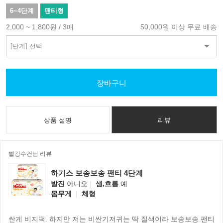
6~4단계
팬티형
2,000 ~ 1,800원 / 3매
50,000원 이상 무료 배송
장바구니
상품 설명
리뷰
빨강수건님 리뷰
하기스 보송보송 팬티 4단계
발진
아니오
|
샘,흐름
예
몸무게
|
체형
싼게 비지떡. 하지만 저는 비싼기저귀는 딱 질색이라 보송보송 팬티