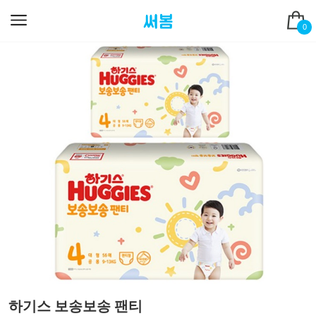
0
하기스 보송보송 팬티