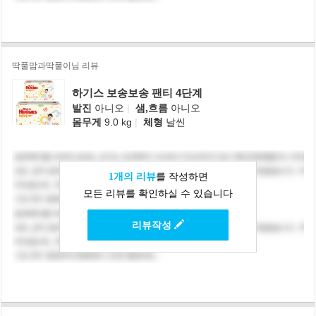
딱풀맘과딱풀이님 리뷰
하기스 보송보송 팬티 4단계
발진
아니오
|
샘,흐름
아니오
몸무게
9.0 kg
|
체형
날씬
1개의 리뷰
를 작성하면
모든 리뷰를 확인하실 수 있습니다
리뷰작성