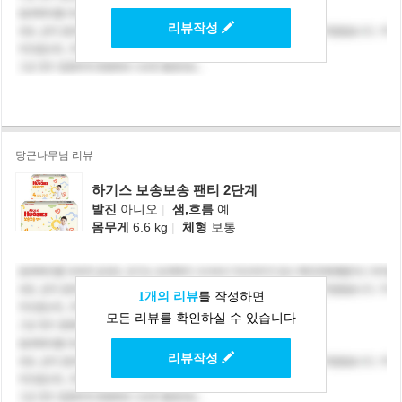
리뷰작성
당근나무님 리뷰
하기스 보송보송 팬티 2단계
발진
아니오
|
샘,흐름
예
몸무게
6.6 kg
|
체형
보통
1개의 리뷰
를 작성하면
모든 리뷰를 확인하실 수 있습니다
리뷰작성