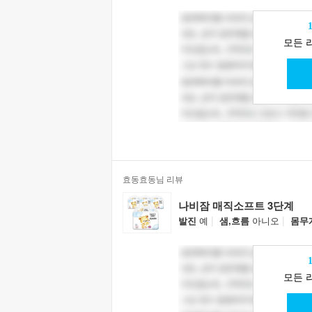
모든 
효동효동님 리뷰
나비잠 매직소프트 3단계
|
|
발진
예
샘,흐름
아니오
몸무
모든 