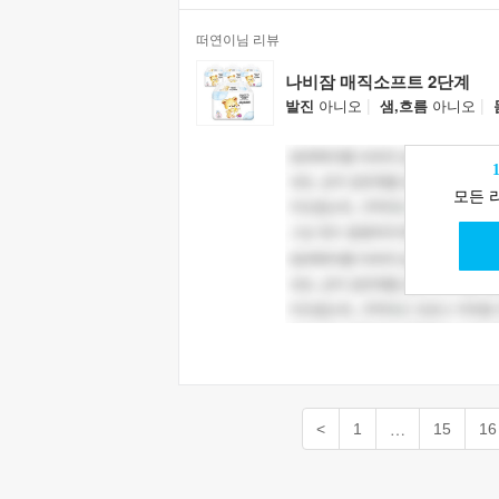
떠연이님 리뷰
나비잠 매직소프트 2단계
|
|
발진
아니오
샘,흐름
아니오
모든 
…
<
1
15
16