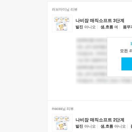
러브마미님 리뷰
나비잠 매직소프트 3단계
|
|
발진
아니오
샘,흐름
예
몸무
모든 
macss님 리뷰
나비잠 매직소프트 2단계
|
|
발진
아니오
샘,흐름
아니오