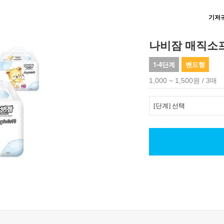
기저
나비잠 매직소
1-4단계
밴드형
1,000 ~ 1,500원 / 3매