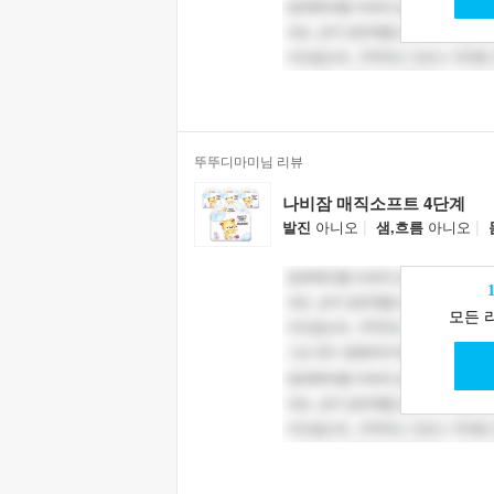
뚜뚜디마미님 리뷰
나비잠 매직소프트 4단계
|
|
발진
아니오
샘,흐름
아니오
모든 