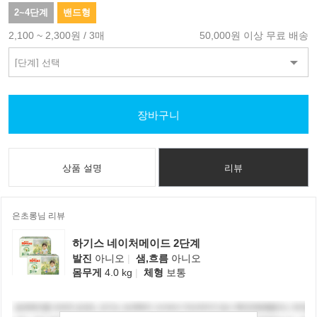
2~4단계
밴드형
2,100 ~ 2,300원 / 3매
50,000원 이상 무료 배송
장바구니
상품 설명
리뷰
은초롱님 리뷰
하기스 네이처메이드 2단계
발진
아니오
|
샘,흐름
아니오
몸무게
4.0 kg
|
체형
보통