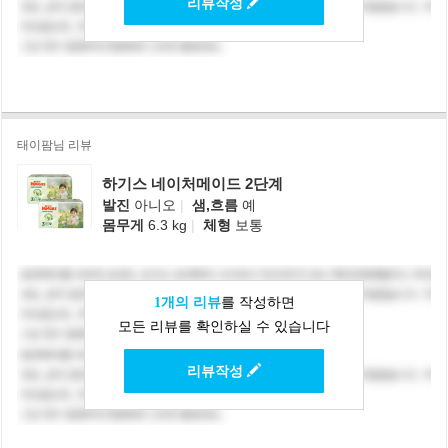
리뷰작성
태이팜님 리뷰
하기스 네이처메이드 2단계
발진
아니오
|
샘,흐름
예
몸무게
6.3 kg
|
체형
보통
1개의 리뷰
를 작성하면
모든 리뷰를 확인하실 수 있습니다
리뷰작성