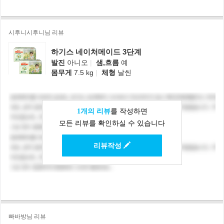
시후니시후니님 리뷰
하기스 네이처메이드 3단계
발진
아니오
|
샘,흐름
예
몸무게
7.5 kg
|
체형
날씬
1개의 리뷰
를 작성하면
모든 리뷰를 확인하실 수 있습니다
리뷰작성
빠바방님 리뷰