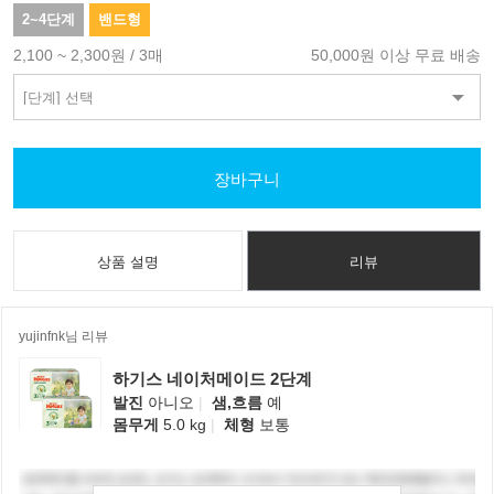
2~4단계
밴드형
2,100 ~ 2,300원 / 3매
50,000원 이상 무료 배송
장바구니
상품 설명
리뷰
yujinfnk님 리뷰
하기스 네이처메이드 2단계
발진
아니오
|
샘,흐름
예
몸무게
5.0 kg
|
체형
보통