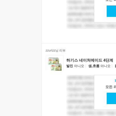
zzurizz님 리뷰
하기스 네이처메이드 4단계
|
|
발진
아니오
샘,흐름
아니오
모든 