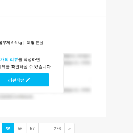
|
몸무게
6.6 kg
체형
튼실
1개의 리뷰
를 작성하면
리뷰를 확인하실 수 있습니다
리뷰작성
55
…
56
57
276
>