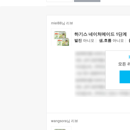
miel88님 리뷰
하기스 네이처메이드 1단계
|
|
발진
아니오
샘,흐름
아니오
모든 
wangsora님 리뷰