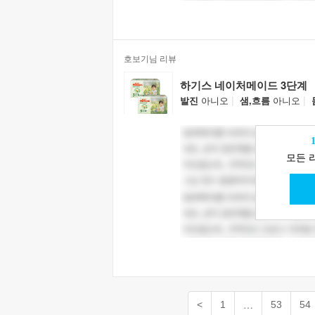
호보기님 리뷰
하기스 네이처메이드 3단계
|
|
발진
아니오
샘,흐름
아니오
모든 
…
<
1
53
54