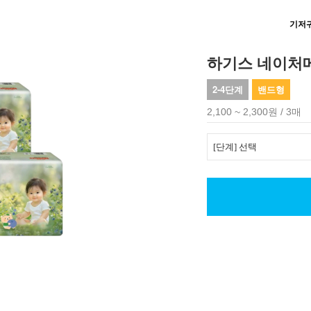
기저
하기스 네이처
2-4단계
밴드형
2,100 ~ 2,300원 / 3매