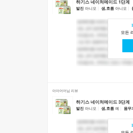
하기스 네이처메이드 1단계
|
|
발진
아니오
샘,흐름
아니오
모든 
아아어어님 리뷰
하기스 네이처메이드 3단계
|
|
발진
아니오
샘,흐름
예
몸무
모든 