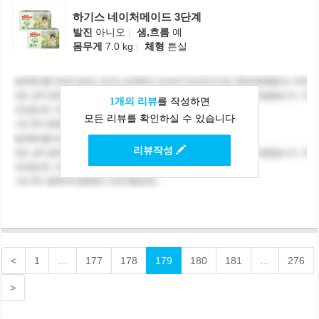
하기스 네이처메이드 3단계
발진
아니오
|
샘,흐름
예
몸무게
7.0 kg
|
체형
튼실
1개의 리뷰
를 작성하면
모든 리뷰를 확인하실 수 있습니다
리뷰작성
<
1
…
177
178
179
180
181
…
276
>