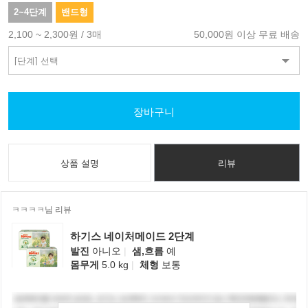
2~4단계
밴드형
2,100 ~ 2,300원 / 3매
50,000원 이상 무료 배송
장바구니
상품 설명
리뷰
ㅋㅋㅋㅋ님 리뷰
하기스 네이처메이드 2단계
발진
아니오
|
샘,흐름
예
몸무게
5.0 kg
|
체형
보통