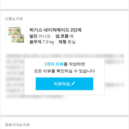
도롱님 리뷰
하기스 네이처메이드 2단계
발진
아니오
|
샘,흐름
예
몸무게
7.0 kg
|
체형
튼실
1개의 리뷰
를 작성하면
모든 리뷰를 확인하실 수 있습니다
리뷰작성
쏭쏭이네님 리뷰