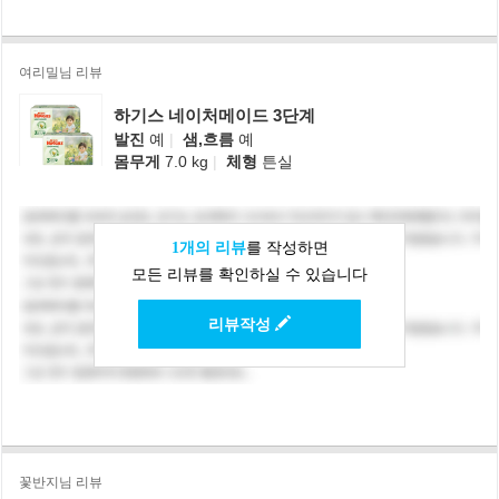
여리밀님 리뷰
하기스 네이처메이드 3단계
발진
예
|
샘,흐름
예
몸무게
7.0 kg
|
체형
튼실
1개의 리뷰
를 작성하면
모든 리뷰를 확인하실 수 있습니다
리뷰작성
꽃반지님 리뷰