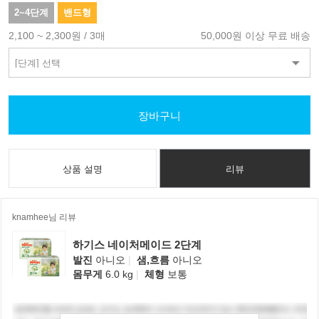
2~4단계
밴드형
2,100 ~ 2,300원 / 3매
50,000원 이상 무료 배송
장바구니
상품 설명
리뷰
knamhee님 리뷰
하기스 네이처메이드 2단계
발진
아니오
|
샘,흐름
아니오
몸무게
6.0 kg
|
체형
보통