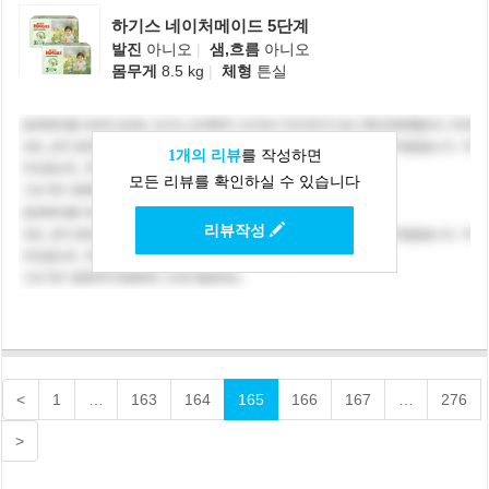
하기스 네이처메이드 5단계
발진
아니오
|
샘,흐름
아니오
몸무게
8.5 kg
|
체형
튼실
1개의 리뷰
를 작성하면
모든 리뷰를 확인하실 수 있습니다
리뷰작성
<
1
…
163
164
165
166
167
…
276
>