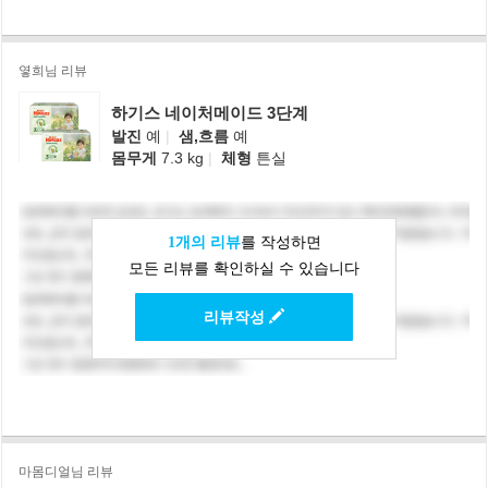
옇희님 리뷰
하기스 네이처메이드 3단계
발진
예
|
샘,흐름
예
몸무게
7.3 kg
|
체형
튼실
1개의 리뷰
를 작성하면
모든 리뷰를 확인하실 수 있습니다
리뷰작성
마몸디얼님 리뷰