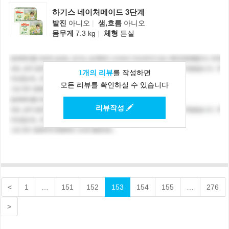
하기스 네이처메이드 3단계
발진
아니오
|
샘,흐름
아니오
몸무게
7.3 kg
|
체형
튼실
1개의 리뷰
를 작성하면
모든 리뷰를 확인하실 수 있습니다
리뷰작성
<
1
…
151
152
153
154
155
…
276
>