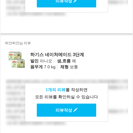
리뷰작성
찌안찌안님 리뷰
하기스 네이처메이드 3단계
발진
아니오
|
샘,흐름
예
몸무게
7.0 kg
|
체형
보통
1개의 리뷰
를 작성하면
모든 리뷰를 확인하실 수 있습니다
리뷰작성