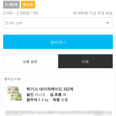
2~4단계
밴드형
2,100 ~ 2,300원 / 3매
50,000원 이상 무료 배송
장바구니
상품 설명
리뷰
황쿠님 리뷰
하기스 네이처메이드 2단계
발진
아니오
|
샘,흐름
예
몸무게
5.3 kg
|
체형
보통