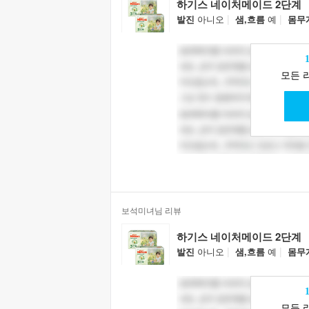
하기스 네이처메이드 2단계
|
|
발진
아니오
샘,흐름
예
몸무
모든 
보석미녀님 리뷰
하기스 네이처메이드 2단계
|
|
발진
아니오
샘,흐름
예
몸무
모든 