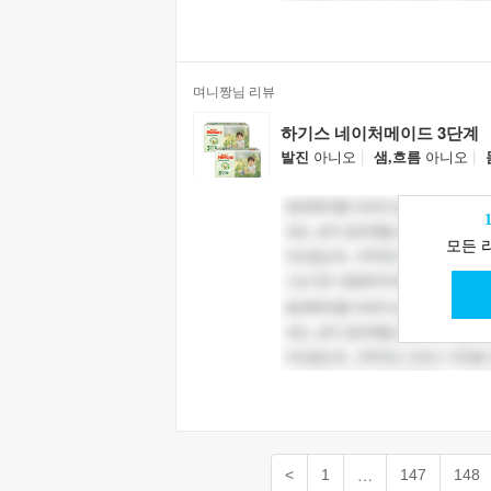
며니짱님 리뷰
하기스 네이처메이드 3단계
|
|
발진
아니오
샘,흐름
아니오
모든 
…
<
1
147
148