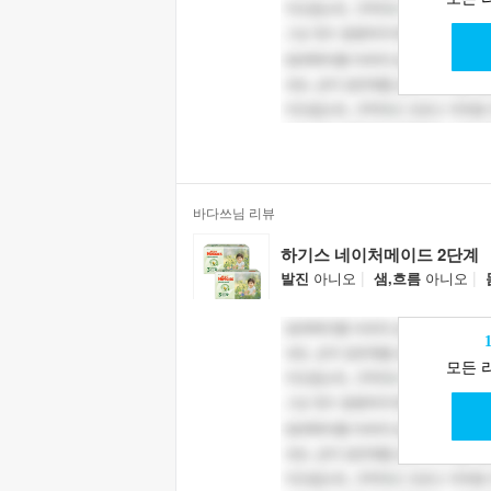
바다쓰님 리뷰
하기스 네이처메이드 2단계
|
|
발진
아니오
샘,흐름
아니오
모든 