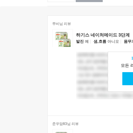
쭈비님 리뷰
하기스 네이처메이드 3단계
|
|
발진
예
샘,흐름
아니오
몸무
모든 
준우맘83님 리뷰