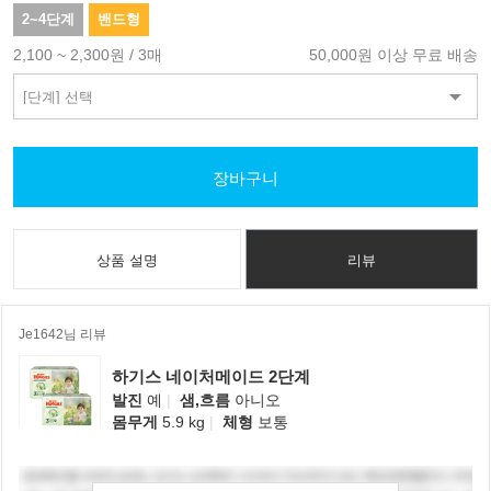
2~4단계
밴드형
2,100 ~ 2,300원 / 3매
50,000원 이상 무료 배송
장바구니
상품 설명
리뷰
Je1642님 리뷰
하기스 네이처메이드 2단계
발진
예
|
샘,흐름
아니오
몸무게
5.9 kg
|
체형
보통