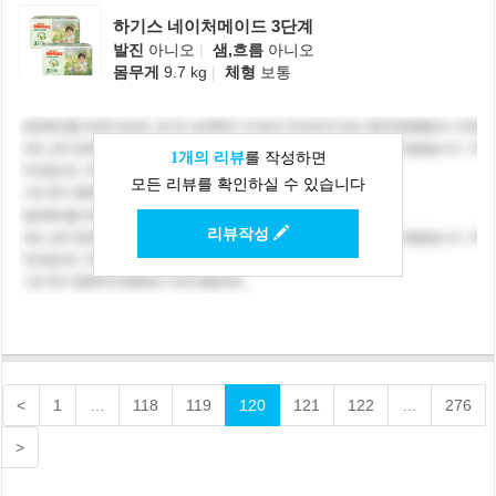
하기스 네이처메이드 3단계
발진
아니오
|
샘,흐름
아니오
몸무게
9.7 kg
|
체형
보통
1개의 리뷰
를 작성하면
모든 리뷰를 확인하실 수 있습니다
리뷰작성
<
1
…
118
119
120
121
122
…
276
>