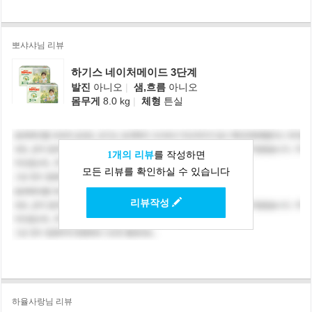
뽀샤샤님 리뷰
하기스 네이처메이드 3단계
발진
아니오
|
샘,흐름
아니오
몸무게
8.0 kg
|
체형
튼실
1개의 리뷰
를 작성하면
모든 리뷰를 확인하실 수 있습니다
리뷰작성
하율사랑님 리뷰