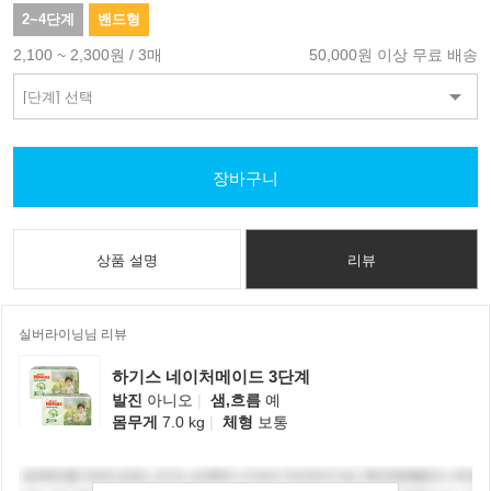
2~4단계
밴드형
2,100 ~ 2,300원 / 3매
50,000원 이상 무료 배송
장바구니
상품 설명
리뷰
실버라이닝님 리뷰
하기스 네이처메이드 3단계
발진
아니오
|
샘,흐름
예
몸무게
7.0 kg
|
체형
보통