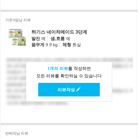
가온's맘님 리뷰
하기스 네이처메이드 3단계
발진
예
|
샘,흐름
예
몸무게
9.9 kg
|
체형
튼실
1개의 리뷰
를 작성하면
모든 리뷰를 확인하실 수 있습니다
리뷰작성
반짜악님 리뷰