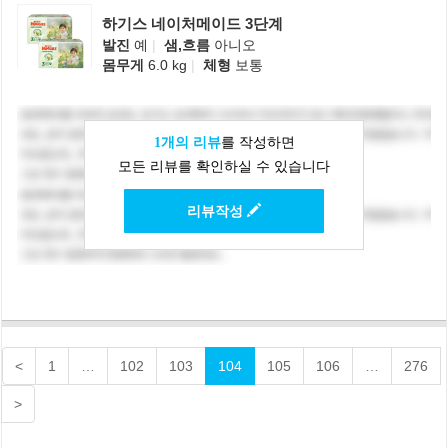
하기스 네이처메이드 3단계
발진
예
|
샘,흐름
아니오
몸무게
6.0 kg
|
체형
보통
1개의 리뷰
를 작성하면
모든 리뷰를 확인하실 수 있습니다
리뷰작성
<
1
…
102
103
104
105
106
…
276
>