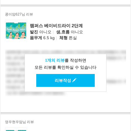
콩이맘627님 리뷰
팸퍼스 베이비드라이 2단계
발진
아니오
|
샘,흐름
아니오
몸무게
6.5 kg
|
체형
튼실
1개의 리뷰
를 작성하면
모든 리뷰를 확인하실 수 있습니다
리뷰작성
영우현우맘님 리뷰