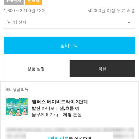
1~6단계
밴드형
1,600 ~ 2,100원 / 3매
50,000원 이상 무료 배송
장바구니
상품 설명
리뷰
채니닝님 리뷰
팸퍼스 베이비드라이 3단계
발진
아니오
|
샘,흐름
예
몸무게
8.2 kg
|
체형
튼실
1개의 리뷰
를 작성하면