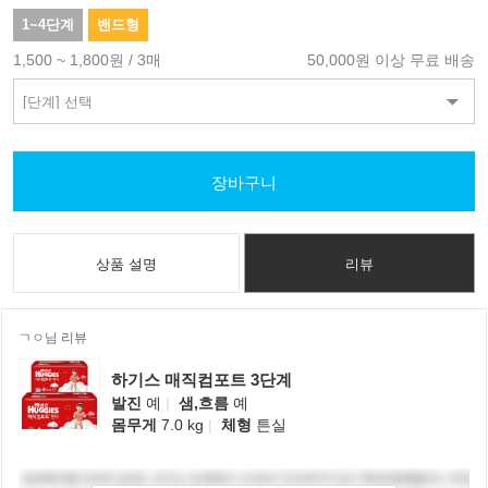
1~4단계
밴드형
1,500 ~ 1,800원 / 3매
50,000원 이상 무료 배송
장바구니
상품 설명
리뷰
ㄱㅇ님 리뷰
하기스 매직컴포트 3단계
발진
예
|
샘,흐름
예
몸무게
7.0 kg
|
체형
튼실