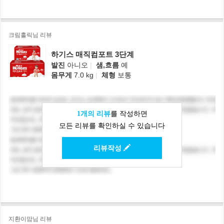
크림홀릭님 리뷰
하기스 매직컴포트 3단계
발진
아니오
|
샘,흐름
예
몸무게
7.0 kg
|
체형
보통
1개의 리뷰
를 작성하면
모든 리뷰를 확인하실 수 있습니다
리뷰작성
지환이맘님 리뷰