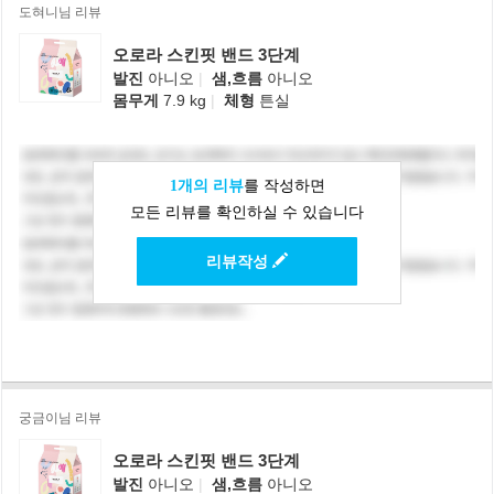
도혀니님 리뷰
오로라 스킨핏 밴드 3단계
발진
아니오
|
샘,흐름
아니오
몸무게
7.9 kg
|
체형
튼실
1개의 리뷰
를 작성하면
모든 리뷰를 확인하실 수 있습니다
리뷰작성
궁금이님 리뷰
오로라 스킨핏 밴드 3단계
발진
아니오
|
샘,흐름
아니오