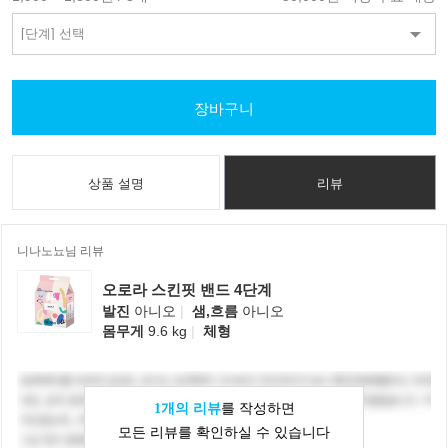
장바구니
상품 설명
리뷰
니나노뇨님 리뷰
오로라 스킨핏 밴드 4단계
발진
아니오
|
샘,흐름
아니오
몸무게
9.6 kg
|
체형
1개의 리뷰
를 작성하면
모든 리뷰를 확인하실 수 있습니다