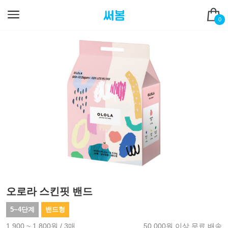
0
오로라 스킨핏 밴드
5~4단계
밴드형
1,900 ~ 1,800원 / 3매
50,000원 이상 무료 배송