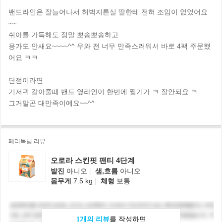
밴드라인은 잘늘어나서 허벅지튼실 딸한테 전혀 조임이 없었어요
~~
쉬아를 가득해도 정말 뽀송뽀송하고
응가도 안새요~~~~^^ 우와 전 너무 만족스러워서 바로 4팩 주문했
어요 ㅋㅋ
단점이라면
기저귀 갈아줄때 밴드 옆라인이 한번에 찢기가 ㅋ 잘안되요 ㅋ
그거말곤 대만족이예요~~^^
페리독님 리뷰
오로라 스킨핏 팬티 4단계
발진
아니오
|
샘,흐름
아니오
몸무게
7.5 kg
|
체형
보통
1개의 리뷰
를 작성하면