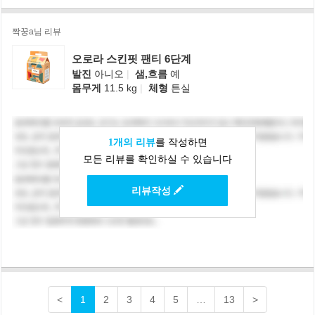
짝꿍a님 리뷰
오로라 스킨핏 팬티 6단계
발진
아니오
|
샘,흐름
예
몸무게
11.5 kg
|
체형
튼실
1개의 리뷰
를 작성하면
모든 리뷰를 확인하실 수 있습니다
리뷰작성
<
1
2
3
4
5
…
13
>