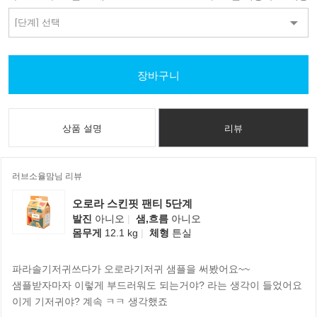
장바구니
상품 설명
리뷰
러브소율맘님 리뷰
오로라 스킨핏 팬티 5단계
발진
아니오
|
샘,흐름
아니오
몸무게
12.1 kg
|
체형
튼실
파라솔기저귀쓰다가 오로라기저귀 샘플을 써봤어요~~
샘플받자마자 이렇게 부드러워도 되는거야? 라는 생각이 들었어요
이게 기저귀야? 계속 ㅋㅋ 생각했죠