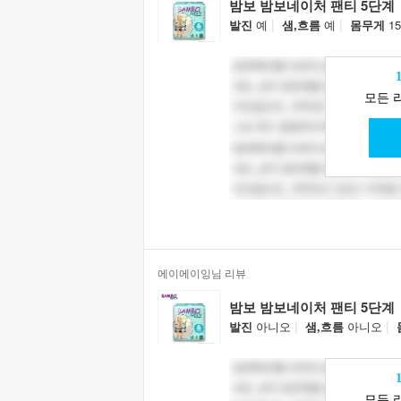
밤보 밤보네이처 팬티 5단계
|
|
발진
예
샘,흐름
예
몸무게
15
모든 
에이에이잉님 리뷰
밤보 밤보네이처 팬티 5단계
|
|
발진
아니오
샘,흐름
아니오
모든 