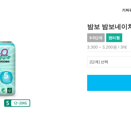
기저
밤보 밤보네이
6-5단계
팬티형
3,300 ~ 3,200원 / 3매