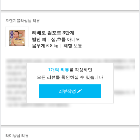
오렌지블라썸님 리뷰
리베로 컴포트 3단계
발진
예
|
샘,흐름
아니오
몸무게
6.8 kg
|
체형
보통
1개의 리뷰
를 작성하면
모든 리뷰를 확인하실 수 있습니다
리뷰작성
라미냥님 리뷰