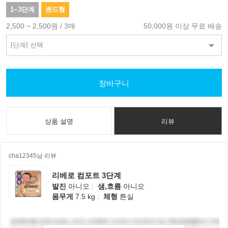
1~3단계
밴드형
2,500 ~ 2,500원 / 3매
50,000원 이상 무료 배송
장바구니
상품 설명
리뷰
cha12345님 리뷰
리베로 컴포트 3단계
발진
아니오
|
샘,흐름
아니오
몸무게
7.5 kg
|
체형
튼실