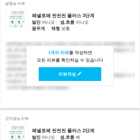
달꿈님 리뷰
페넬로페 씬씬씬 플러스 3단계
발진
아니오
|
샘,흐름
아니오
몸무게
|
체형
보통
1개의 리뷰
를 작성하면
모든 리뷰를 확인하실 수 있습니다
리뷰작성
곤이잠님 리뷰
페넬로페 씬씬씬 플러스 2단계
발진
아니오
|
샘,흐름
예