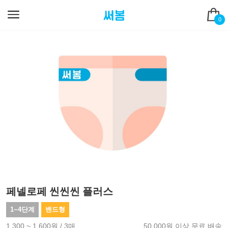
0
페넬로페 씬씬씬 플러스
1~4단계
밴드형
1,300 ~ 1,600원 / 3매
50,000원 이상 무료 배송