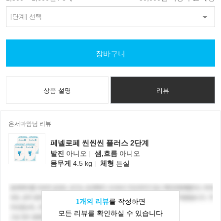
장바구니
상품 설명
리뷰
은서마맘님 리뷰
페넬로페 씬씬씬 플러스 2단계
발진
아니오
|
샘,흐름
아니오
몸무게
4.5 kg
|
체형
튼실
1개의 리뷰
를 작성하면
모든 리뷰를 확인하실 수 있습니다