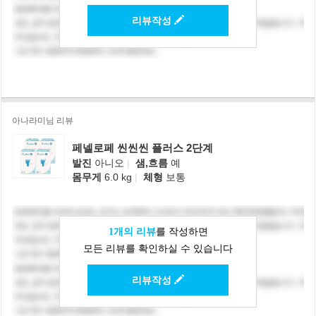
리뷰작성
아나라미님 리뷰
페넬로페 씬씬씬 플러스 2단계
발진
아니오
|
샘,흐름
예
몸무게
6.0 kg
|
체형
보통
1개의 리뷰
를 작성하면
모든 리뷰를 확인하실 수 있습니다
리뷰작성