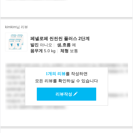
kimkim님 리뷰
페넬로페 씬씬씬 플러스 2단계
발진
아니오
|
샘,흐름
예
몸무게
5.0 kg
|
체형
보통
1개의 리뷰
를 작성하면
모든 리뷰를 확인하실 수 있습니다
리뷰작성