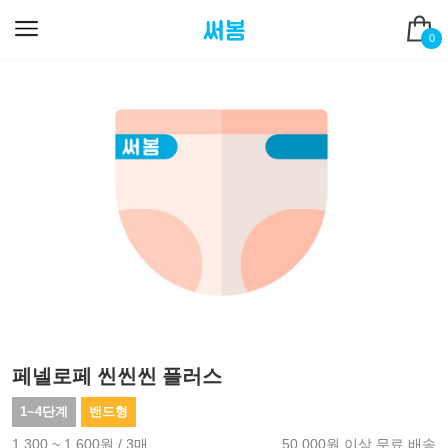
0
페넬로페 씬씬씬 플러스
1~4단계
밴드형
1,300 ~ 1,600원 / 3매
50,000원 이상 무료 배송