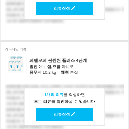
리뷰작성
라니냐님 리뷰
페넬로페 씬씬씬 플러스 4단계
발진
예
|
샘,흐름
아니오
몸무게
10.2 kg
|
체형
튼실
1개의 리뷰
를 작성하면
모든 리뷰를 확인하실 수 있습니다
리뷰작성