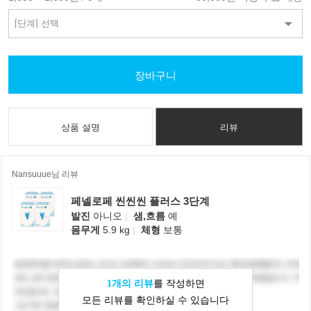
장바구니
상품 설명
리뷰
Nansuuue님 리뷰
페넬로페 씬씬씬 플러스 3단계
발진
아니오
|
샘,흐름
예
몸무게
5.9 kg
|
체형
보통
1개의 리뷰
를 작성하면
모든 리뷰를 확인하실 수 있습니다