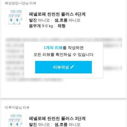
혜성맘입니당님 리뷰
페넬로페 씬씬씬 플러스 4단계
발진
아니오
|
샘,흐름
아니오
몸무게
9.0 kg
|
체형
1개의 리뷰
를 작성하면
모든 리뷰를 확인하실 수 있습니다
리뷰작성
띠후마덜님 리뷰
페넬로페 씬씬씬 플러스 3단계
발진
아니오
|
샘,흐름
아니오