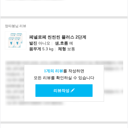
정따봉님 리뷰
페넬로페 씬씬씬 플러스 2단계
발진
아니오
|
샘,흐름
예
몸무게
5.3 kg
|
체형
보통
1개의 리뷰
를 작성하면
모든 리뷰를 확인하실 수 있습니다
리뷰작성